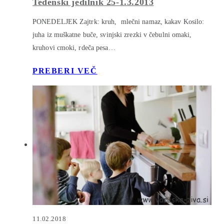
Tedenski jedilnik 25-1.3.2013
PONEDELJEK Zajtrk: kruh, mlečni namaz, kakav Kosilo:
juha iz muškatne buče, svinjski zrezki v čebulni omaki,
kruhovi cmoki, rdeča pesa…
PREBERI VEČ
11.02.2018