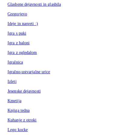
Glasbene dejavnosti in glasbila
Gregorjevo
Ideje in nasveti :)
Igra s puki
Igra z baloni
Igra z ogledalom
Igralnica
Igralno-ustvarjalne urice
Izleti
Jesenske dejavnosti
Kmetija
Knjiga tedna
Kuhanje z otroki
Lego kocke