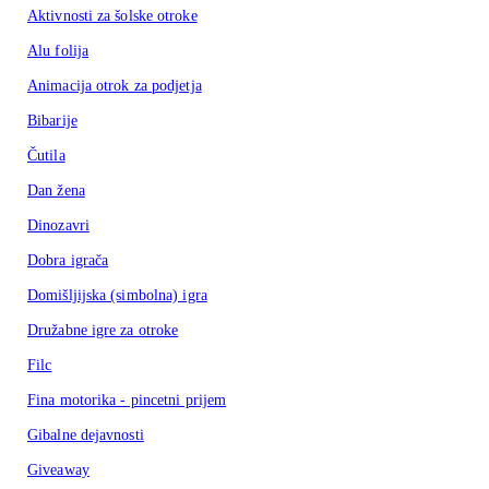
Aktivnosti za šolske otroke
Alu folija
Animacija otrok za podjetja
Bibarije
Čutila
Dan žena
Dinozavri
Dobra igrača
Domišljijska (simbolna) igra
Družabne igre za otroke
Filc
Fina motorika - pincetni prijem
Gibalne dejavnosti
Giveaway