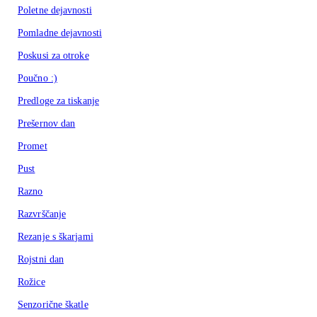
Poletne dejavnosti
Pomladne dejavnosti
Poskusi za otroke
Poučno :)
Predloge za tiskanje
Prešernov dan
Promet
Pust
Razno
Razvrščanje
Rezanje s škarjami
Rojstni dan
Rožice
Senzorične škatle