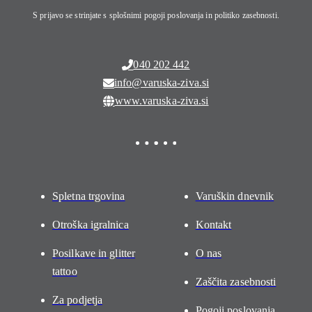
S prijavo se strinjate s splošnimi pogoji poslovanja in politiko zasebnosti.
040 202 442
info@varuska-ziva.si
www.varuska-ziva.si
Spletna trgovina
Varuškin dnevnik
Otroška igralnica
Kontakt
Posilkave in glitter
O nas
tattoo
Zaščita zasebnosti
Za podjetja
Pogoji poslovanja