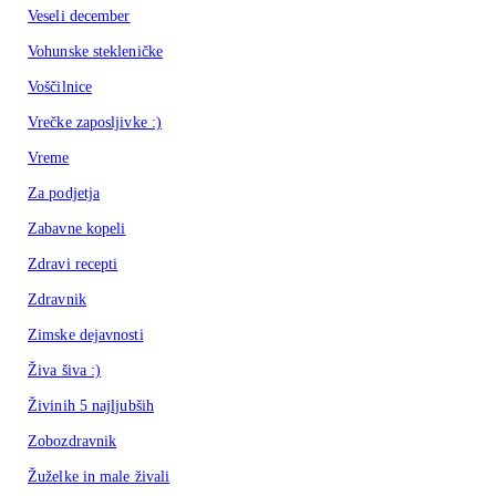
Veseli december
Vohunske stekleničke
Voščilnice
Vrečke zaposljivke :)
Vreme
Za podjetja
Zabavne kopeli
Zdravi recepti
Zdravnik
Zimske dejavnosti
Živa šiva :)
Živinih 5 najljubših
Zobozdravnik
Žuželke in male živali