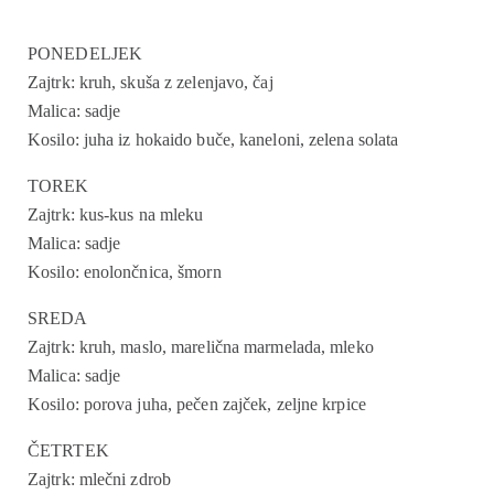
PONEDELJEK
Zajtrk: kruh, skuša z zelenjavo, čaj
Malica: sadje
Kosilo: juha iz hokaido buče, kaneloni, zelena solata
TOREK
Zajtrk: kus-kus na mleku
Malica: sadje
Kosilo: enolončnica, šmorn
SREDA
Zajtrk: kruh, maslo, marelična marmelada, mleko
Malica: sadje
Kosilo: porova juha, pečen zajček, zeljne krpice
ČETRTEK
Zajtrk: mlečni zdrob