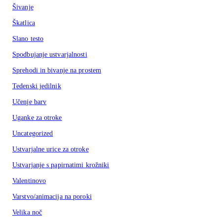
Šivanje
Škatlica
Slano testo
Spodbujanje ustvarjalnosti
Sprehodi in bivanje na prostem
Tedenski jedilnik
Učenje barv
Uganke za otroke
Uncategorized
Ustvarjalne urice za otroke
Ustvarjanje s papirnatimi krožniki
Valentinovo
Varstvo/animacija na poroki
Velika noč