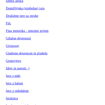
Dobra igrača
Domišljijska (simbolna) igra
Družabne igre za otroke
Filc
Fina motorika - pincetni prijem
Gibalne dejavnosti
Giveaway
Glasbene dejavnosti in glasbila
Gregorjevo
Ideje in nasveti :)
Igra s puki
Igra z baloni
Igra z ogledalom
Igralnica