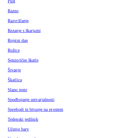
Pust
Razno
Razvrščanje
Rezanje s škarjami
Rojstni dan
Rožice
Senzorične škatle
Šivanje
Škatlica
Slano testo
Spodbujanje ustvarjalnosti
Sprehodi in bivanje na prostem
Tedenski jedilnik
Učenje barv