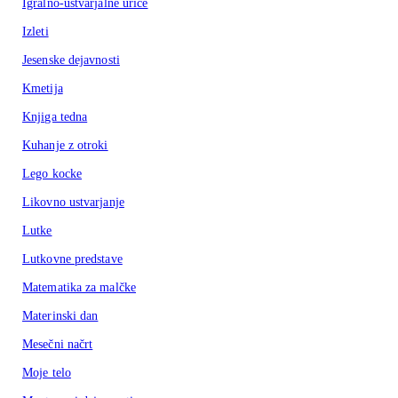
Igralno-ustvarjalne urice
Izleti
Jesenske dejavnosti
Kmetija
Knjiga tedna
Kuhanje z otroki
Lego kocke
Likovno ustvarjanje
Lutke
Lutkovne predstave
Matematika za malčke
Materinski dan
Mesečni načrt
Moje telo