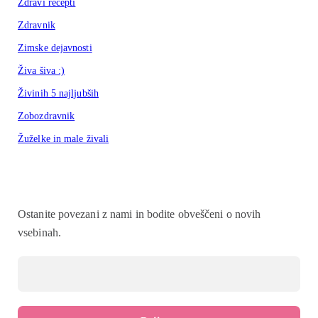
Zdravi recepti
Zdravnik
Zimske dejavnosti
Živa šiva :)
Živinih 5 najljubših
Zobozdravnik
Žuželke in male živali
Ostanite povezani z nami in bodite obveščeni o novih
vsebinah.