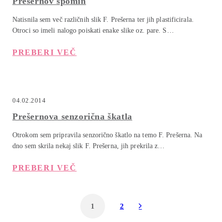
Prešernov spomin
Natisnila sem več različnih slik F. Prešerna ter jih plastificirala.
Otroci so imeli nalogo poiskati enake slike oz. pare. S…
PREBERI VEČ
04.02.2014
Prešernova senzorična škatla
Otrokom sem pripravila senzorično škatlo na temo F. Prešerna. Na
dno sem skrila nekaj slik F. Prešerna, jih prekrila z…
PREBERI VEČ
1
2