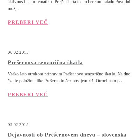
aktivnosti na to tematiko. Prejšni in ta teden beremo balado Povodni
mož,…
PREBERI VEČ
06.02.2015
Prešernova senzorična škatla
Vsako leto otrokom pripravim Prešernovo senzorično škatlo. Na dno
škatle položim slike Prešerna in čez posujem riž. Otroci nato po…
PREBERI VEČ
05.02.2015
Dejavnosti ob Prešernovem dnevu – slovenska