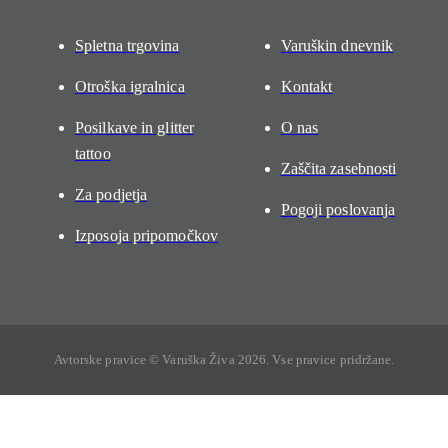
Spletna trgovina
Varuškin dnevnik
Otroška igralnica
Kontakt
Posilkave in glitter
O nas
tattoo
Zaščita zasebnosti
Za podjetja
Pogoji poslovanja
Izposoja pripomočkov
Avtorske pravice © Varuška Živa 2026. Vse pravice pridržane.