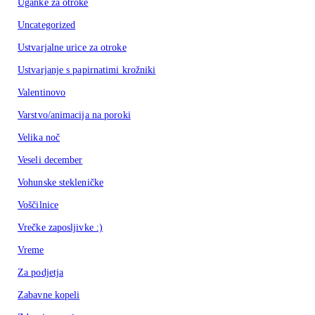
Uganke za otroke
Uncategorized
Ustvarjalne urice za otroke
Ustvarjanje s papirnatimi krožniki
Valentinovo
Varstvo/animacija na poroki
Velika noč
Veseli december
Vohunske stekleničke
Voščilnice
Vrečke zaposljivke :)
Vreme
Za podjetja
Zabavne kopeli