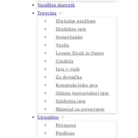
Varuškin dnevnik
Trgovina
Digitalne predloge
Družabne igre
Sestavljanke
Vozila
Lesene živali in figure
Glasbila
Igra v vodi
Za dojenčke
Konstrukcijska igra
Odprta (ustvarjalna) igra
Simbolna igra
Material za ustvarjanje
Uporabno
Povezave
Predloge