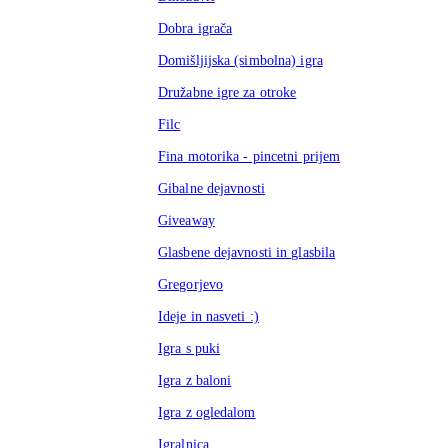
Dobra igrača
Domišljijska (simbolna) igra
Družabne igre za otroke
Filc
Fina motorika - pincetni prijem
Gibalne dejavnosti
Giveaway
Glasbene dejavnosti in glasbila
Gregorjevo
Ideje in nasveti :)
Igra s puki
Igra z baloni
Igra z ogledalom
Igralnica