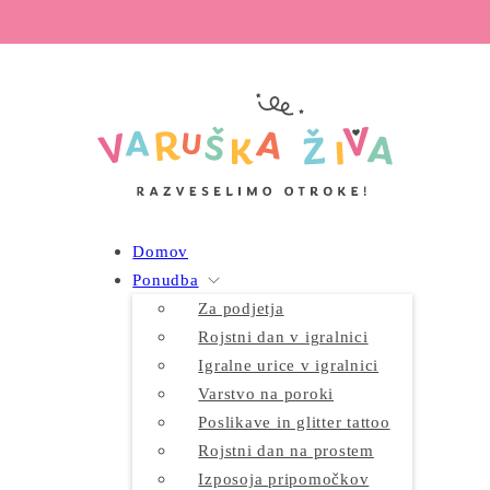
Domov
Ponudba
Za podjetja
Rojstni dan v igralnici
Igralne urice v igralnici
Varstvo na poroki
Poslikave in glitter tattoo
Rojstni dan na prostem
Izposoja pripomočkov