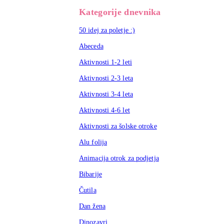
Kategorije dnevnika
50 idej za poletje :)
Abeceda
Aktivnosti 1-2 leti
Aktivnosti 2-3 leta
Aktivnosti 3-4 leta
Aktivnosti 4-6 let
Aktivnosti za šolske otroke
Alu folija
Animacija otrok za podjetja
Bibarije
Čutila
Dan žena
Dinozavri