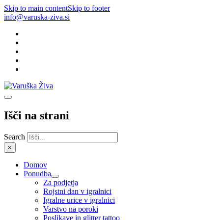
Skip to main content
Skip to footer
info@varuska-ziva.si
Išči na strani
Search
×
Domov
Ponudba
Za podjetja
Rojstni dan v igralnici
Igralne urice v igralnici
Varstvo na poroki
Poslikave in glitter tattoo