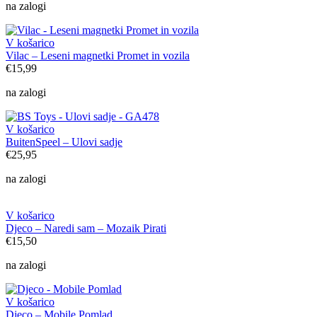
na zalogi
V košarico
Vilac – Leseni magnetki Promet in vozila
€
15,99
na zalogi
V košarico
BuitenSpeel – Ulovi sadje
€
25,95
na zalogi
V košarico
Djeco – Naredi sam – Mozaik Pirati
€
15,50
na zalogi
V košarico
Djeco – Mobile Pomlad