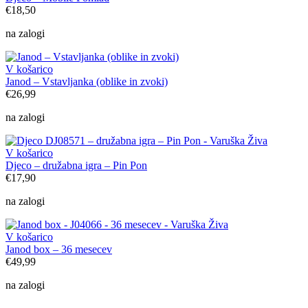
€
18,50
na zalogi
V košarico
Janod – Vstavljanka (oblike in zvoki)
€
26,99
na zalogi
V košarico
Djeco – družabna igra – Pin Pon
€
17,90
na zalogi
V košarico
Janod box – 36 mesecev
€
49,99
na zalogi