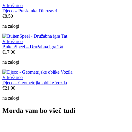
V košarico
Djeco – Praskanka Dinozavri
€
8,50
na zalogi
V košarico
BuitenSpeel – Družabna igra Tat
€
17,00
na zalogi
V košarico
Djeco – Geometrijke oblike Vozila
€
21,90
na zalogi
Morda vam bo všeč tudi