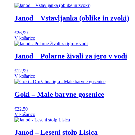
Janod – Vstavljanka (oblike in zvoki)
€
26,99
V košarico
Janod – Polarne živali za igro v vodi
€
12,99
V košarico
Goki – Male barvne gosenice
€
22,50
V košarico
Janod – Leseni stolp Lisica