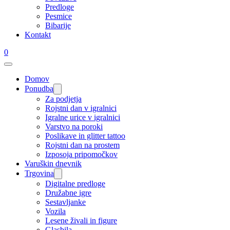
Predloge
Pesmice
Bibarije
Kontakt
0
Domov
Ponudba
Za podjetja
Rojstni dan v igralnici
Igralne urice v igralnici
Varstvo na poroki
Poslikave in glitter tattoo
Rojstni dan na prostem
Izposoja pripomočkov
Varuškin dnevnik
Trgovina
Digitalne predloge
Družabne igre
Sestavljanke
Vozila
Lesene živali in figure
Glasbila