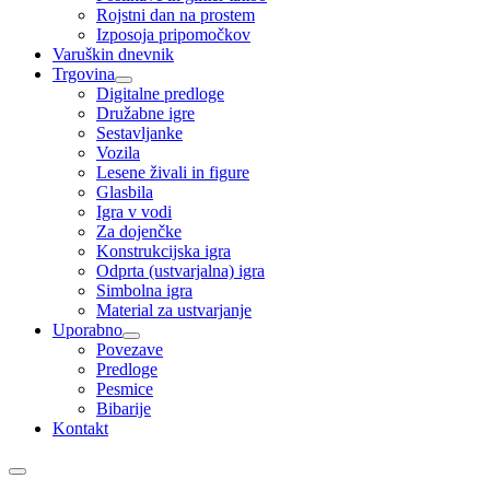
Rojstni dan na prostem
Izposoja pripomočkov
Varuškin dnevnik
Trgovina
Digitalne predloge
Družabne igre
Sestavljanke
Vozila
Lesene živali in figure
Glasbila
Igra v vodi
Za dojenčke
Konstrukcijska igra
Odprta (ustvarjalna) igra
Simbolna igra
Material za ustvarjanje
Uporabno
Povezave
Predloge
Pesmice
Bibarije
Kontakt