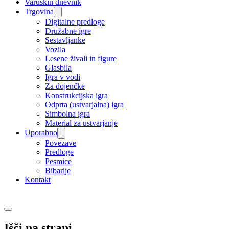
Varuškin dnevnik
Trgovina
Digitalne predloge
Družabne igre
Sestavljanke
Vozila
Lesene živali in figure
Glasbila
Igra v vodi
Za dojenčke
Konstrukcijska igra
Odprta (ustvarjalna) igra
Simbolna igra
Material za ustvarjanje
Uporabno
Povezave
Predloge
Pesmice
Bibarije
Kontakt
Išči na strani