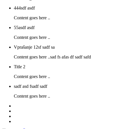
444sdf asdf
Content goes here ..
55asdf asdf
Content goes here ..
Vprašanje 12sf sadf sa
Content goes here ..sad fs afas df sadf safd
Title 2
Content goes here ..
sadf asd fsadf sadf
Content goes here ..