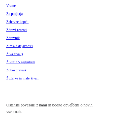
Vreme
Za podjetja
Zabavne kopeli
Zdravi recepti
Zdravnik
Zimske dejavnosti
Živa šiva :)
Živinih 5 najljubših
Zobozdravnik
Žuželke in male živali
Ostanite povezani z nami in bodite obveščeni o novih
vsebinah.