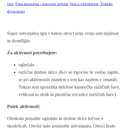
leta
,
Fina motorika - pincetni prijem
,
Igra z ogledalom
,
Zimske
dejavnosti
Super ustvarjalna igra s katero otroci urijo svojo ustvarjalnost
in domišljijo.
Za aktivnost potrebujete:
ogledalo
različne drobne delce (Ker so trgovine še vedno zaprte,
se pri aktivnostih znajdem s tem kar najdem v omarah.
Tokrat sem uporabila steklene kamenčke različnih barv,
velikosti in oblik in plastične zvezdice različnih barv)
Potek aktivnosti:
Otrokom ponudite ogledalo in drobne delce ločene v
skodelicah. Otroke nato prepustite ustvarjanju. Otroci bodo