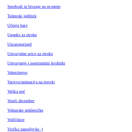
Sprehodi in bivanje na prostem
Tedenski jedilnik
Učenje barv
Uganke za otroke
Uncategorized
Ustvarjalne urice za otroke
Ustvarjanje s papirnatimi krožniki
Valentinovo
Varstvo/animacija na poroki
Velika noč
Veseli december
Vohunske stekleničke
Voščilnice
Vrečke zaposljivke :)