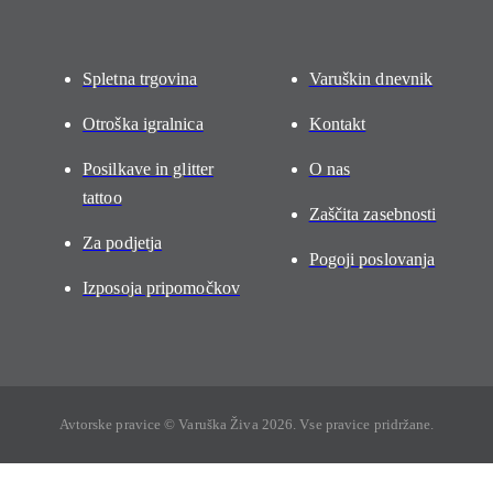
Spletna trgovina
Varuškin dnevnik
Otroška igralnica
Kontakt
Posilkave in glitter
O nas
tattoo
Zaščita zasebnosti
Za podjetja
Pogoji poslovanja
Izposoja pripomočkov
Avtorske pravice © Varuška Živa 2026. Vse pravice pridržane.