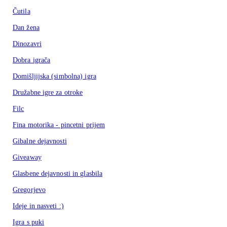
Čutila
Dan žena
Dinozavri
Dobra igrača
Domišljijska (simbolna) igra
Družabne igre za otroke
Filc
Fina motorika - pincetni prijem
Gibalne dejavnosti
Giveaway
Glasbene dejavnosti in glasbila
Gregorjevo
Ideje in nasveti :)
Igra s puki