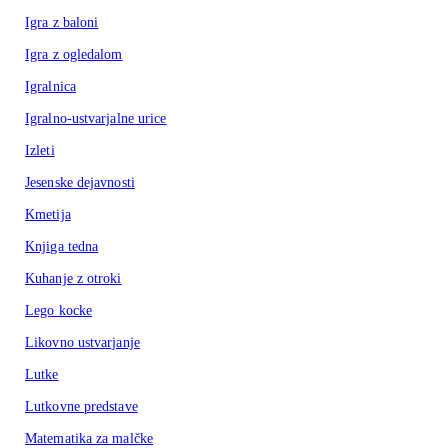
Igra z baloni
Igra z ogledalom
Igralnica
Igralno-ustvarjalne urice
Izleti
Jesenske dejavnosti
Kmetija
Knjiga tedna
Kuhanje z otroki
Lego kocke
Likovno ustvarjanje
Lutke
Lutkovne predstave
Matematika za malčke