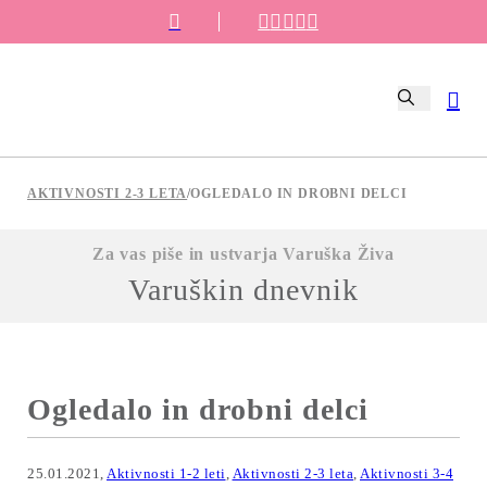
AKTIVNOSTI 2-3 LETA
/
OGLEDALO IN DROBNI DELCI
Za vas piše in ustvarja Varuška Živa
Varuškin dnevnik
Ogledalo in drobni delci
25.01.2021,
Aktivnosti 1-2 leti
,
Aktivnosti 2-3 leta
,
Aktivnosti 3-4