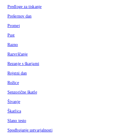
Predloge za tiskanje
Prešernov dan
Promet
Pust
Razno
Razvrščanje
Rezanje s škarjami
Rojstni dan
Rožice
Senzorične škatle
Šivanje
Škatlica
Slano testo
Spodbujanje ustvarjalnosti