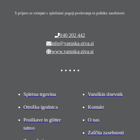
S prijavo se strinjate s splošnimi pogoji poslovanja in politiko zasebnosti.
040 202 442
info@varuska-ziva.si
www.varuska-ziva.si
Spletna trgovina
Varuškin dnevnik
Otroška igralnica
Kontakt
Posilkave in glitter
O nas
tattoo
Zaščita zasebnosti