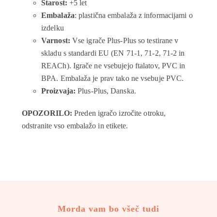
Starost:
+5 let
Embalaža
: plastična embalaža z informacijami o
izdelku
Varnost:
Vse igrače Plus-Plus so testirane v
skladu s standardi EU (EN 71-1, 71-2, 71-2 in
REACh). Igrače ne vsebujejo ftalatov, PVC in
BPA. Embalaža je prav tako ne vsebuje PVC.
Proizvaja:
Plus-Plus, Danska.
OPOZORILO:
Preden igračo izročite otroku,
odstranite vso embalažo in etikete.
Morda vam bo všeč tudi