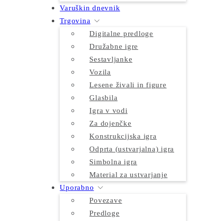
Varuškin dnevnik
Trgovina
Digitalne predloge
Družabne igre
Sestavljanke
Vozila
Lesene živali in figure
Glasbila
Igra v vodi
Za dojenčke
Konstrukcijska igra
Odprta (ustvarjalna) igra
Simbolna igra
Material za ustvarjanje
Uporabno
Povezave
Predloge